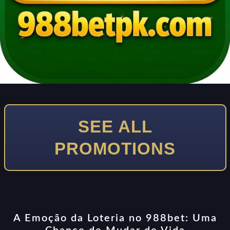
SEE ALL
PROMOTIONS
A Emoção da Loteria no 988bet: Uma