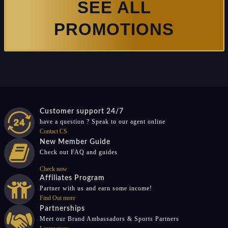
SEE ALL
PROMOTIONS
Customer support 24/7
have a question ? Speak to our agent online
Contact CS
New Member Guide
Check out FAQ and guides
Check now
Affiliates Program
Partner with us and earn some income!
Find Out more
Partnerships
Meet our Brand Ambassadors & Sports Partners