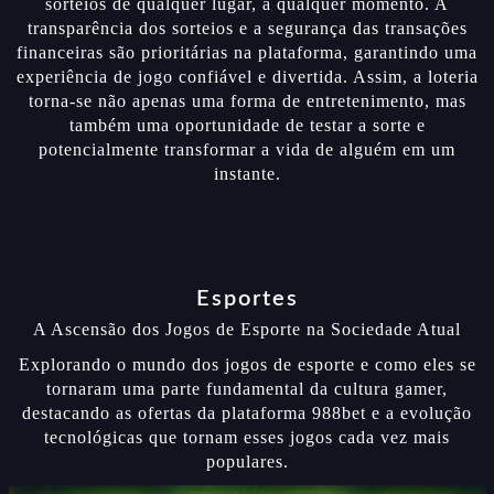
sorteios de qualquer lugar, a qualquer momento. A
transparência dos sorteios e a segurança das transações
financeiras são prioritárias na plataforma, garantindo uma
experiência de jogo confiável e divertida. Assim, a loteria
torna-se não apenas uma forma de entretenimento, mas
também uma oportunidade de testar a sorte e
potencialmente transformar a vida de alguém em um
instante.
Esportes
A Ascensão dos Jogos de Esporte na Sociedade Atual
Explorando o mundo dos jogos de esporte e como eles se
tornaram uma parte fundamental da cultura gamer,
destacando as ofertas da plataforma 988bet e a evolução
tecnológicas que tornam esses jogos cada vez mais
populares.