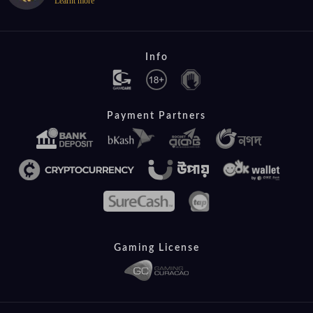
Learnt more
Info
Payment Partners
Gaming License