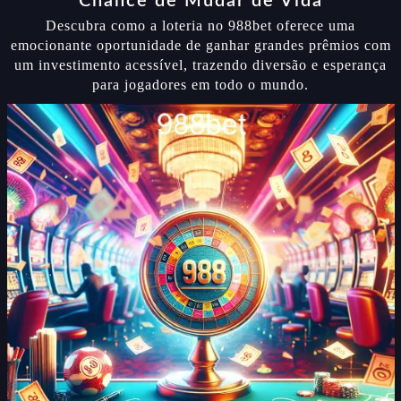
Chance de Mudar de Vida
Descubra como a loteria no 988bet oferece uma
emocionante oportunidade de ganhar grandes prêmios com
um investimento acessível, trazendo diversão e esperança
para jogadores em todo o mundo.