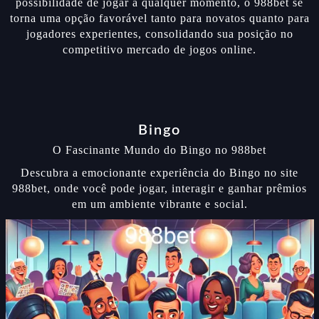
possibilidade de jogar a qualquer momento, o 988bet se
torna uma opção favorável tanto para novatos quanto para
jogadores experientes, consolidando sua posição no
competitivo mercado de jogos online.
Bingo
O Fascinante Mundo do Bingo no 988bet
Descubra a emocionante experiência do Bingo no site
988bet, onde você pode jogar, interagir e ganhar prêmios
em um ambiente vibrante e social.