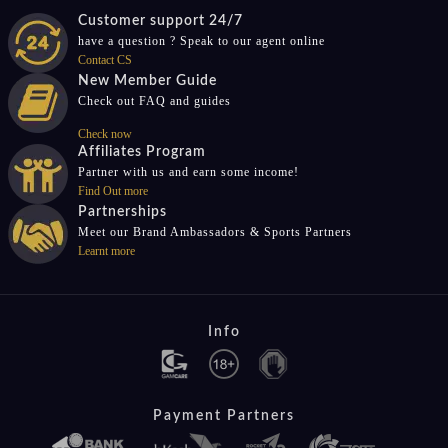
Customer support 24/7
have a question ? Speak to our agent online
Contact CS
New Member Guide
Check out FAQ and guides
Check now
Affiliates Program
Partner with us and earn some income!
Find Out more
Partnerships
Meet our Brand Ambassadors & Sports Partners
Learnt more
Info
Payment Partners