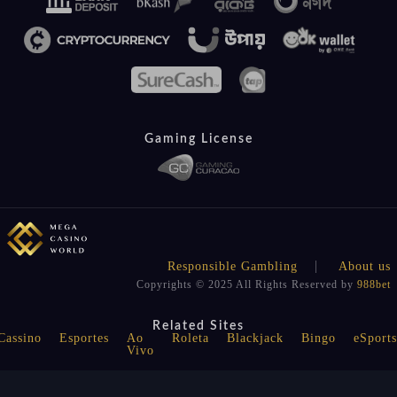
Gaming License
Responsible Gambling
About us
Copyrights © 2025 All Rights Reserved by
988bet
Related Sites
Cassino
Esportes
Ao
Roleta
Blackjack
Bingo
eSports
Vivo